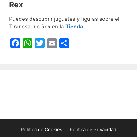
Rex
Puedes descubrir juguetes y figuras sobre el
Tiranosaurio Rex en la
Tienda
.
F
W
T
E
C
a
h
w
m
o
c
at
itt
ai
m
e
s
er
l
p
b
A
ar
o
p
tir
o
p
k
Política de Cookies
Política de Privacidad